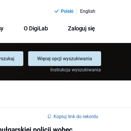
Polski
English
sy
O DigiLab
Zaloguj się
szukaj
Więcej opcji wyszukiwania
Instrukcja wyszukiwania
Kopiuj link do rekordu
ułgarskiej policji wobec