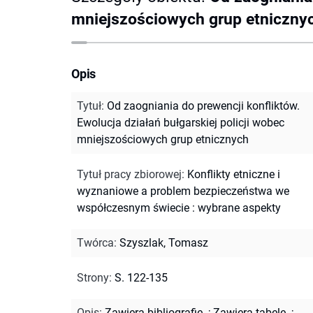
mniejszościowych grup etniczny
Opis
Tytuł
:
Od zaogniania do prewencji konfliktów.
Ewolucja działań bułgarskiej policji wobec
mniejszościowych grup etnicznych
Tytuł pracy zbiorowej
:
Konflikty etniczne i
wyznaniowe a problem bezpieczeństwa we
współczesnym świecie : wybrane aspekty
Twórca
:
Szyszlak, Tomasz
Strony
:
S. 122-135
Opis
:
Zawiera bibliografię.
;
Zawiera tabele.
;