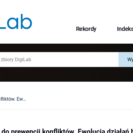
Rekordy
Indek
Wy
Od zaogniania do prewencji konfliktów. Ewolucja działań bułgarskiej policji wobec mniejszościowych grup etnicznych
do prewencji konfliktów. Ewolucja działań b