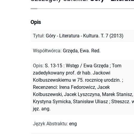
Opis
Tytuł
:
Góry - Literatura - Kultura. T. 7 (2013)
Współtwórca
:
Grzęda, Ewa. Red.
Opis
:
S. 13-15 : Wstęp / Ewa Grzęda
;
Tom
zadedykowany prof. dr hab. Jackowi
Kolbuszewskiemu w 75. rocznicę urodzin.
;
Recenzenci: Irena Fedorowicz, Jacek
Kolbuszewski, Jacek Lyszczyna, Marek Stanisz,
Krystyna Syrnicka, Stanisław Uliasz
;
Streszcz. 
jęz. ang.
Język Abstraktu
:
eng