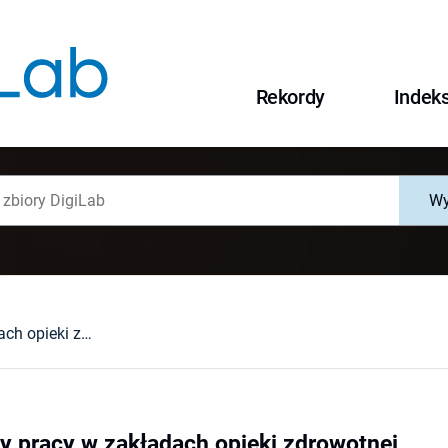
Rekordy
Indek
Wy
Harmonogramy pracy w zakładach opieki zdrowotnej
pracy w zakładach opieki zdrowotnej