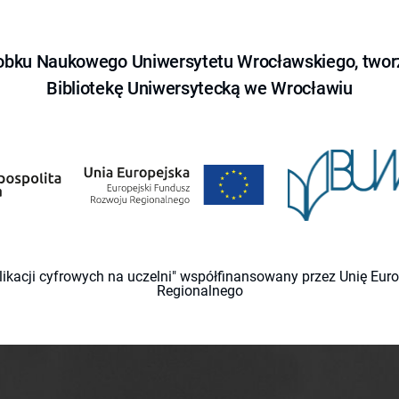
obku Naukowego Uniwersytetu Wrocławskiego, tworz
Bibliotekę Uniwersytecką we Wrocławiu
likacji cyfrowych na uczelni" współfinansowany przez Unię Eu
Regionalnego