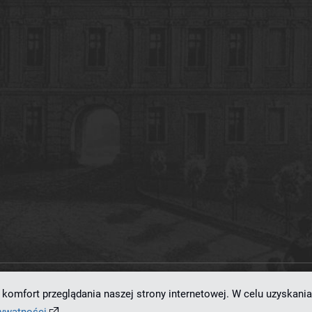
komfort przeglądania naszej strony internetowej. W celu uzyskania
ramowaniu
dLibra 7.0.0-SNAPSHOT
opracowanemu przez
Poznańskie Centrum