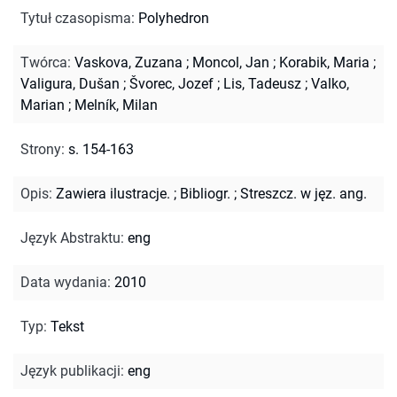
Tytuł czasopisma
:
Polyhedron
Twórca
:
Vaskova, Zuzana
;
Moncol, Jan
;
Korabik, Maria
;
Valigura, Dušan
;
Švorec, Jozef
;
Lis, Tadeusz
;
Valko,
Marian
;
Melník, Milan
Strony
:
s. 154-163
Opis
:
Zawiera ilustracje.
;
Bibliogr.
;
Streszcz. w jęz. ang.
Język Abstraktu
:
eng
Data wydania
:
2010
Typ
:
Tekst
Język publikacji
:
eng