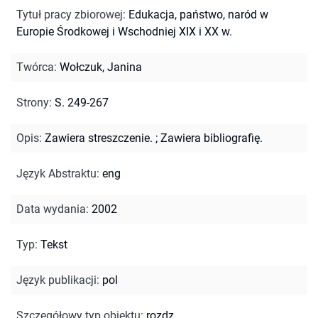
Tytuł pracy zbiorowej
:
Edukacja, państwo, naród w
Europie Środkowej i Wschodniej XIX i XX w.
Twórca
:
Wołczuk, Janina
Strony
:
S. 249-267
Opis
:
Zawiera streszczenie.
;
Zawiera bibliografię.
Język Abstraktu
:
eng
Data wydania
:
2002
Typ
:
Tekst
Język publikacji
:
pol
Szczegółowy typ obiektu
:
rozdz