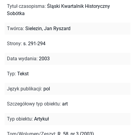
Tytuł czasopisma
:
Śląski Kwartalnik Historyczny
Sobótka
Twórca
:
Sielezin, Jan Ryszard
Strony
:
s. 291-294
Data wydania
:
2003
Typ
:
Tekst
Język publikacji
:
pol
Szczegółowy typ obiektu
:
art
Typ obiektu
:
Artykuł
Tom/Wolumen/Zeszyt
:
R. 58, nr 3 (2003)