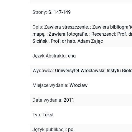
Strony
:
S. 147-149
Opis
:
Zawiera streszczenie.
;
Zawiera bibliografi
mapę.
;
Zawiera fotografie.
;
Recenzenci: Prof. d
Siciński, Prof. dr hab. Adam Zając
Język Abstraktu
:
eng
Wydawca
:
Uniwersytet Wrocławski. Instytu Biolo
Miejsce wydania
:
Wrocław
Data wydania
:
2011
Typ
:
Tekst
Język publikacji
:
pol