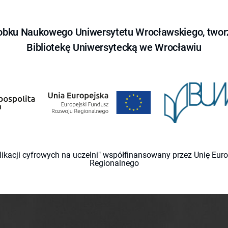
obku Naukowego Uniwersytetu Wrocławskiego, tworz
Bibliotekę Uniwersytecką we Wrocławiu
likacji cyfrowych na uczelni" współfinansowany przez Unię Eu
Regionalnego