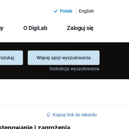
Polski
English
sy
O DigiLab
Zaloguj się
szukaj
Więcej opcji wyszukiwania
Instrukcja wyszukiwania
Kopiuj link do rekordu
stępowanie i zagrożenia