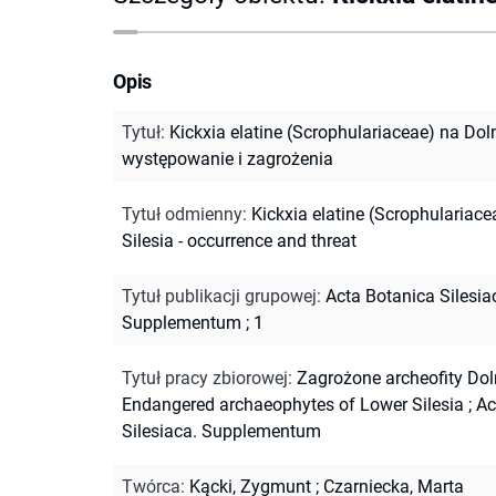
Opis
Tytuł
:
Kickxia elatine (Scrophulariaceae) na Dol
występowanie i zagrożenia
Tytuł odmienny
:
Kickxia elatine (Scrophulariace
Silesia - occurrence and threat
Tytuł publikacji grupowej
:
Acta Botanica Silesia
Supplementum ; 1
Tytuł pracy zbiorowej
:
Zagrożone archeofity Do
Endangered archaeophytes of Lower Silesia
;
Ac
Silesiaca. Supplementum
Twórca
:
Kącki, Zygmunt
;
Czarniecka, Marta