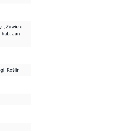
ę.
;
Zawiera
r hab. Jan
gii Roślin