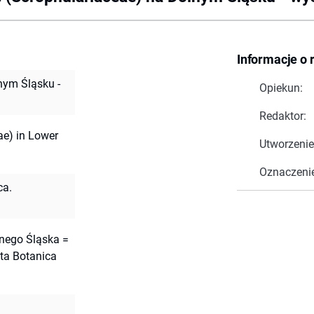
Informacje o 
nym Śląsku -
Opiekun:
Redaktor:
ae) in Lower
Utworzenie
Oznaczeni
ca.
lnego Śląska =
ta Botanica