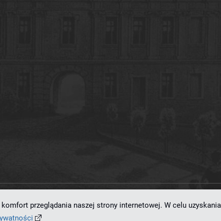
komfort przeglądania naszej strony internetowej. W celu uzyskania
ramowaniu
dLibra 7.0.0-SNAPSHOT
opracowanemu przez
Poznańskie Centrum
rywatności