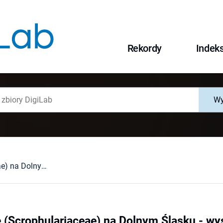
Rekordy
Indek
Wy
Kickxia elatine (Scrophulariaceae) na Dolnym Śląsku - występowanie i zagrożenia
ne (Scrophulariaceae) na Dolnym Śląsku - wy