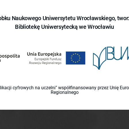
obku Naukowego Uniwersytetu Wrocławskiego, tworz
Bibliotekę Uniwersytecką we Wrocławiu
likacji cyfrowych na uczelni" współfinansowany przez Unię Eu
Regionalnego