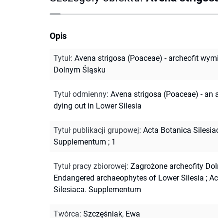
Opis
Tytuł
:
Avena strigosa (Poaceae) - archeofit wym
Dolnym Śląsku
Tytuł odmienny
:
Avena strigosa (Poaceae) - an 
dying out in Lower Silesia
Tytuł publikacji grupowej
:
Acta Botanica Silesia
Supplementum ; 1
Tytuł pracy zbiorowej
:
Zagrożone archeofity Do
Endangered archaeophytes of Lower Silesia
;
Ac
Silesiaca. Supplementum
Twórca
:
Szczęśniak, Ewa