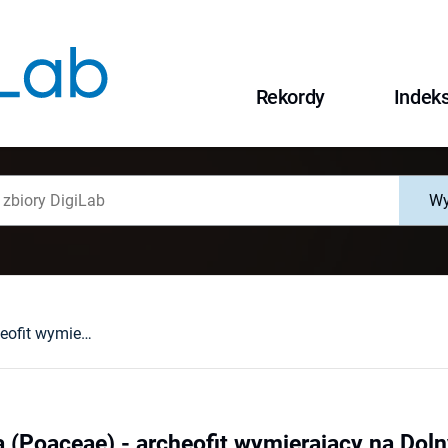
Rekordy
Indek
Wy
Avena strigosa (Poaceae) - archeofit wymierający na Dolnym Śląsku
a (Poaceae) - archeofit wymierający na Dol