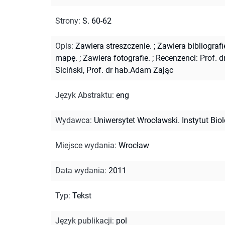
Strony
:
S. 60-62
Opis
:
Zawiera streszczenie.
;
Zawiera bibliografi
mapę.
;
Zawiera fotografie.
;
Recenzenci: Prof. d
Siciński, Prof. dr hab.Adam Zając
Język Abstraktu
:
eng
Wydawca
:
Uniwersytet Wrocławski. Instytut Biol
Miejsce wydania
:
Wrocław
Data wydania
:
2011
Typ
:
Tekst
Język publikacji
:
pol