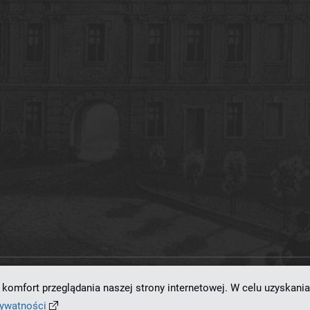
komfort przeglądania naszej strony internetowej. W celu uzyskania
ramowaniu
dLibra 7.0.0-SNAPSHOT
opracowanemu przez
Poznańskie Centrum
rywatności