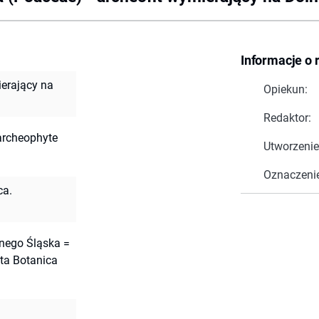
Informacje o 
ierający na
Opiekun:
Redaktor:
archeophyte
Utworzenie
Oznaczeni
ca.
lnego Śląska =
ta Botanica