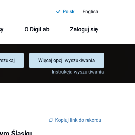
Polski
English
sy
O DigiLab
Zaloguj się
szukaj
Więcej opcji wyszukiwania
Instrukcja wyszukiwania
Kopiuj link do rekordu
nym Śląsku