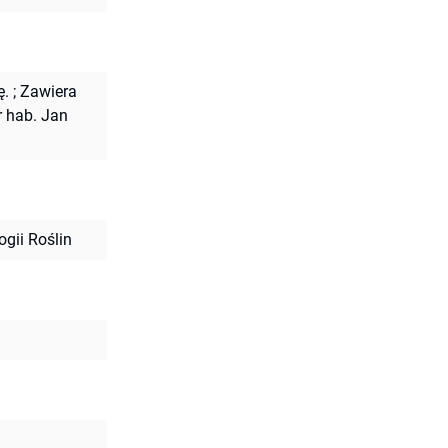
ę.
;
Zawiera
r hab. Jan
ogii Roślin