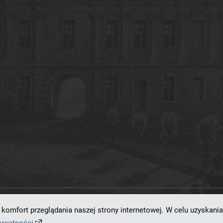
komfort przeglądania naszej strony internetowej. W celu uzyskania
ramowaniu
dLibra 7.0.0-SNAPSHOT
opracowanemu przez
Poznańskie Centrum