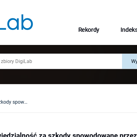
Rekordy
Indek
Wy
Prawna odpowiedzialność za szkody spowodowane przez śmieci kosmiczne
iedzialność za szkody spowodowane przez