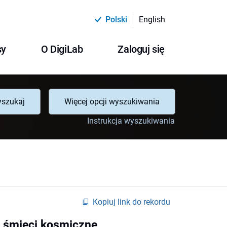
Polski
English
sy
O DigiLab
Zaloguj się
szukaj
Więcej opcji wyszukiwania
Instrukcja wyszukiwania
Kopiuj link do rekordu
 śmieci kosmiczne