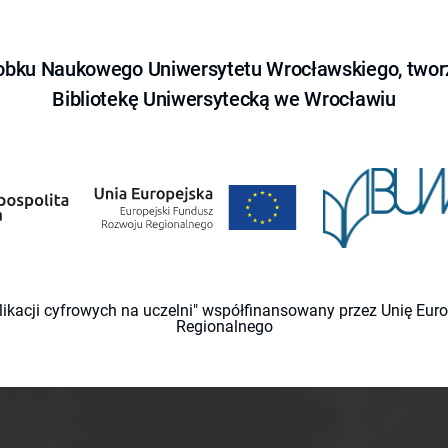
obku Naukowego Uniwersytetu Wrocławskiego, tworz
Bibliotekę Uniwersytecką we Wrocławiu
likacji cyfrowych na uczelni" współfinansowany przez Unię Eu
Regionalnego