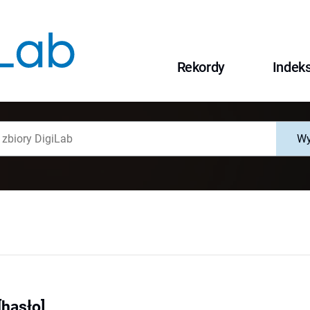
Rekordy
Indek
Wy
[hasło]