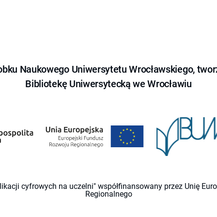
obku Naukowego Uniwersytetu Wrocławskiego, tworz
Bibliotekę Uniwersytecką we Wrocławiu
likacji cyfrowych na uczelni" współfinansowany przez Unię Eu
Regionalnego