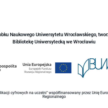
obku Naukowego Uniwersytetu Wrocławskiego, tworz
Bibliotekę Uniwersytecką we Wrocławiu
likacji cyfrowych na uczelni" współfinansowany przez Unię Eu
Regionalnego