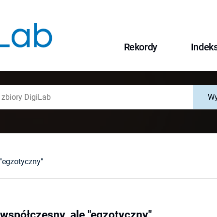
Rekordy
Indek
Wy
 "egzotyczny"
 współczesny, ale "egzotyczny"