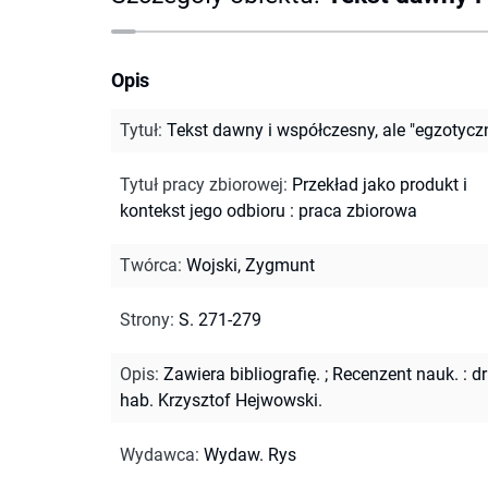
Opis
Tytuł
:
Tekst dawny i współczesny, ale "egzotycz
Tytuł pracy zbiorowej
:
Przekład jako produkt i
kontekst jego odbioru : praca zbiorowa
Twórca
:
Wojski, Zygmunt
Strony
:
S. 271-279
Opis
:
Zawiera bibliografię.
;
Recenzent nauk. : dr
hab. Krzysztof Hejwowski.
Wydawca
:
Wydaw. Rys