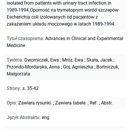
isolated from patients with urinary tract infection in
1989-1994.Oporność na trymetoprym wśród szczepów
Escherichia coli izolowanych od pacjentów z
zakażeniem układu moczowego w latach 1989-1994.
Tytuł czasopisma
:
Advances in Clinical and Experimental
Medicine
Twórca
:
Dworniczek, Ewa
;
Mróz, Ewa
;
Skała, Jacek
;
Przondo-Mordarska, Anna
;
Goj, Agnieszka
;
Bortniczuk,
Małgorzata
Strony
:
s. 35-42
Opis
:
Zawiera rysunki.
;
Zawiera tabele.
;
Ref.
;
Abstr.
Język Abstraktu
:
eng