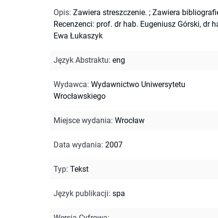
Opis
:
Zawiera streszczenie.
;
Zawiera bibliografi
Recenzenci: prof. dr hab. Eugeniusz Górski, dr h
Ewa Łukaszyk
Język Abstraktu
:
eng
Wydawca
:
Wydawnictwo Uniwersytetu
Wrocławskiego
Miejsce wydania
:
Wrocław
Data wydania
:
2007
Typ
:
Tekst
Język publikacji
:
spa
Wersja Cyfrowa
: