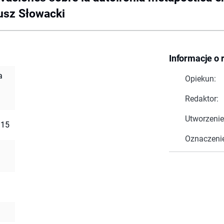
iusz Słowacki
Informacje o 
a
Opiekun:
Redaktor:
Utworzenie
 15
Oznaczeni