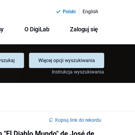
Polski
English
sy
O DigiLab
Zaloguj się
szukaj
Więcej opcji wyszukiwania
Instrukcja wyszukiwania
Kopiuj link do rekordu
n "El Diablo Mundo" de José de