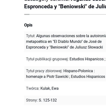
Espronceda y "Beniowski" de Jul
Opis
Tytuł
:
Algunas observaciones sobre la autoironí
metapoética en "El Diablo Mundo" de José de
Espronceda y "Beniowski" de Juliusz Słowacki
Tytuł publikacji grupowej
:
Estudios Hispanicos ;
Tytuł pracy zbiorowej
:
Hispano-Polonica :
homenaje a Piotr Sawicki
;
Estudios Hispanicos
Twórca
:
Kulak, Ewa
Strony
:
S. 125-132