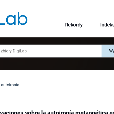
Rekordy
Indek
Wy
Algunas observaciones sobre la autoironía metapoética en "El Diablo Mundo" de José de Espronceda y "Beniowski" de Juliusz Słowacki
vaciones sobre la autoironía metapoética e