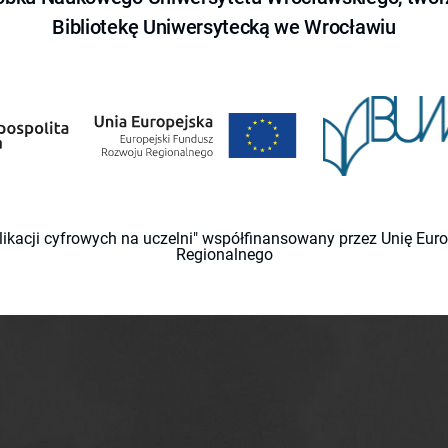
Bibliotekę Uniwersytecką we Wrocławiu
likacji cyfrowych na uczelni" współfinansowany przez Unię Eu
Regionalnego