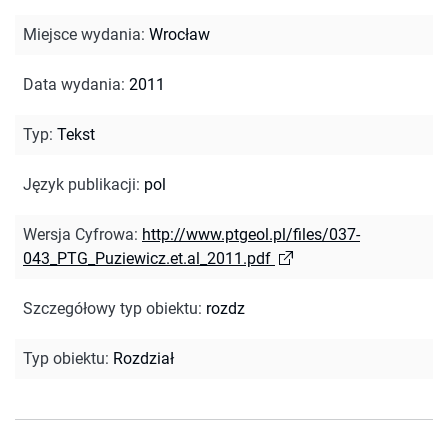
Miejsce wydania
:
Wrocław
Data wydania
:
2011
Typ
:
Tekst
Język publikacji
:
pol
Wersja Cyfrowa
:
http://www.ptgeol.pl/files/037-
043_PTG_Puziewicz.et.al_2011.pdf
Szczegółowy typ obiektu
:
rozdz
Typ obiektu
:
Rozdział