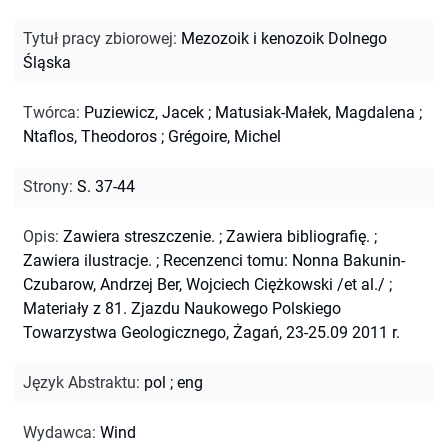
Tytuł pracy zbiorowej
:
Mezozoik i kenozoik Dolnego
Śląska
Twórca
:
Puziewicz, Jacek
;
Matusiak-Małek, Magdalena
;
Ntaflos, Theodoros
;
Grégoire, Michel
Strony
:
S. 37-44
Opis
:
Zawiera streszczenie.
;
Zawiera bibliografię.
;
Zawiera ilustracje.
;
Recenzenci tomu: Nonna Bakunin-
Czubarow, Andrzej Ber, Wojciech Ciężkowski /et al./
;
Materiały z 81. Zjazdu Naukowego Polskiego
Towarzystwa Geologicznego, Żagań, 23-25.09 2011 r.
Język Abstraktu
:
pol
;
eng
Wydawca
:
Wind