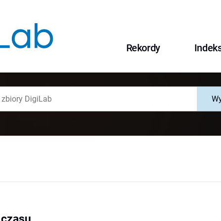
Rekordy
Indek
Wy
 czasu