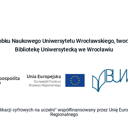
obku Naukowego Uniwersytetu Wrocławskiego, tworz
Bibliotekę Uniwersytecką we Wrocławiu
likacji cyfrowych na uczelni" współfinansowany przez Unię Eu
Regionalnego