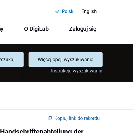
Polski
English
sy
O DigiLab
Zaloguj się
szukaj
Więcej opcji wyszukiwania
Instrukcja wyszukiwania
Kopiuj link do rekordu
r Handschriftenabteilung der