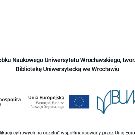
obku Naukowego Uniwersytetu Wrocławskiego, tworz
Bibliotekę Uniwersytecką we Wrocławiu
likacji cyfrowych na uczelni" współfinansowany przez Unię Eu