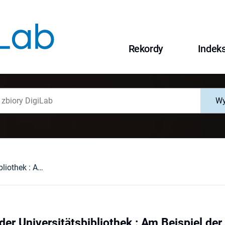
Rekordy
Indek
Wy
Archivalien in der Universitätsbibliothek : Am Beispiel der Handschriftenabteilung der Universitätsbibliothek Wrocław (Breslau)
 der Universitätsbibliothek : Am Beispiel de