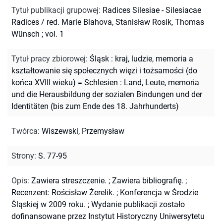
Tytuł publikacji grupowej
:
Radices Silesiae - Silesiacae
Radices / red. Marie Blahova, Stanisław Rosik, Thomas
Wünsch ; vol. 1
Tytuł pracy zbiorowej
:
Śląsk : kraj, ludzie, memoria a
kształtowanie się społecznych więzi i tożsamości (do
końca XVIII wieku) = Schlesien : Land, Leute, memoria
und die Herausbildung der sozialen Bindungen und der
Identitäten (bis zum Ende des 18. Jahrhunderts)
Twórca
:
Wiszewski, Przemysław
Strony
:
S. 77-95
Opis
:
Zawiera streszczenie.
;
Zawiera bibliografię.
;
Recenzent: Rościsław Żerelik.
;
Konferencja w Środzie
Śląskiej w 2009 roku.
;
Wydanie publikacji zostało
dofinansowane przez Instytut Historyczny Uniwersytetu