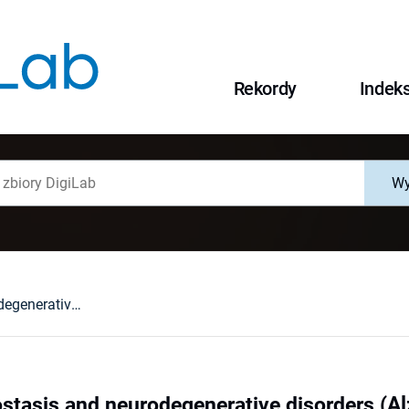
Rekordy
Indek
Wy
Copper homeostasis and neurodegenerative disorders (Alzheimer's, prion, and Parkinson's diseases and amyotrophic lateral sclerosis)
tasis and neurodegenerative disorders (Alz