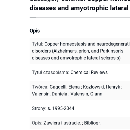
diseases and amyotrophic lateral 
Opis
Tytuł
:
Copper homeostasis and neurodegenerati
disorders (Alzheimer's, prion, and Parkinson's
diseases and amyotrophic lateral sclerosis)
Tytuł czasopisma
:
Chemical Reviews
Twórca
:
Gaggelli, Elena
;
Kozłowski, Henryk
;
Valensin, Daniela
;
Valensin, Gianni
Strony
:
s. 1995-2044
Opis
:
Zawiera ilustracje.
;
Bibliogr.