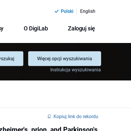
Polski
English
sy
O DigiLab
Zaloguj się
szukaj
Więcej opcji wyszukiwania
Instrukcja wyszukiwania
Kopiuj link do rekordu
heimer's, prion, and Parkinson's