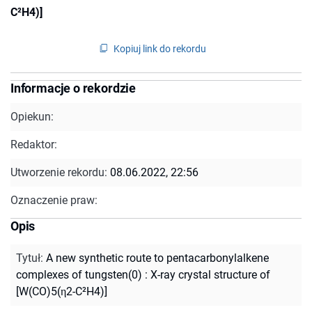
C²H4)]
Kopiuj link do rekordu
Informacje o rekordzie
Opiekun:
Redaktor:
Utworzenie rekordu:
08.06.2022, 22:56
Oznaczenie praw:
Opis
Tytuł
:
A new synthetic route to pentacarbonylalkene
complexes of tungsten(0) : X-ray crystal structure of
[W(CO)5(η2-C²H4)]