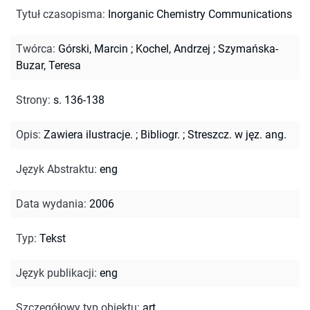
Tytuł czasopisma
:
Inorganic Chemistry Communications
Twórca
:
Górski, Marcin
;
Kochel, Andrzej
;
Szymańska-
Buzar, Teresa
Strony
:
s. 136-138
Opis
:
Zawiera ilustracje.
;
Bibliogr.
;
Streszcz. w jęz. ang.
Język Abstraktu
:
eng
Data wydania
:
2006
Typ
:
Tekst
Język publikacji
:
eng
Szczegółowy typ obiektu
:
art