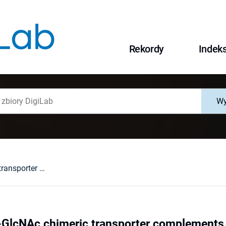
Rekordy
Indek
Wy
UDP-Gal/UDP-GlcNAc chimeric transporter complements mutation defect in mammalian cells deficient in UDP-Gal transporter
GlcNAc chimeric transporter complements 