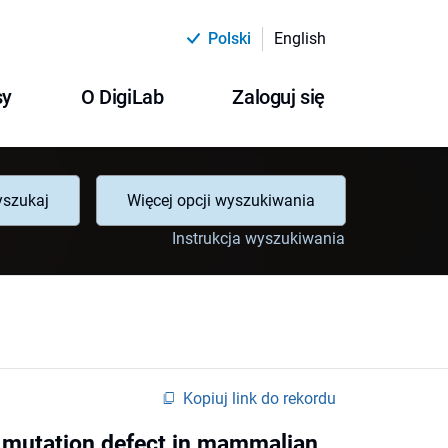
Polski
English
sy
O DigiLab
Zaloguj się
szukaj
Więcej opcji wyszukiwania
Instrukcja wyszukiwania
Kopiuj link do rekordu
mutation defect in mammalian