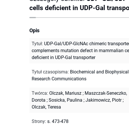
cells deficient in UDP-Gal transpo
Opis
Tytuł
:
UDP-Gal/UDP-GlcNAc chimeric transporte
complements mutation defect in mammalian ce
deficient in UDP-Gal transporter
Tytuł czasopisma
:
Biochemical and Biophysical
Research Communications
Twórca
:
Olczak, Mariusz
;
Maszczak-Seneczko,
Dorota
;
Sosicka, Paulina
;
Jakimowicz, Piotr
;
Olczak, Teresa
Strony
:
s. 473-478