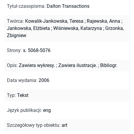
Tytuł czasopisma
:
Dalton Transactions
Twórca
:
Kowalik-Jankowska, Teresa
;
Rajewska, Anna
;
Jankowska, Elżbieta
;
Wiśniewska, Katarzyna
;
Grzonka,
Zbigniew
Strony
:
s. 5068-5076
Opis
:
Zawiera wykresy.
;
Zawiera ilustracje.
;
Bibliogr.
Data wydania
:
2006
Typ
:
Tekst
Język publikacji
:
eng
Szczegółowy typ obiektu
:
art