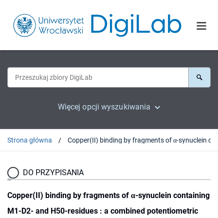
Więcej opcji wyszukiwania
Strona główna
Copper(II) binding by fragments of α-synuclein containing M1-D2- and H50-
DO PRZYPISANIA
Copper(II) binding by fragments of α-synuclein containing
M1-D2- and H50-residues : a combined potentiometric