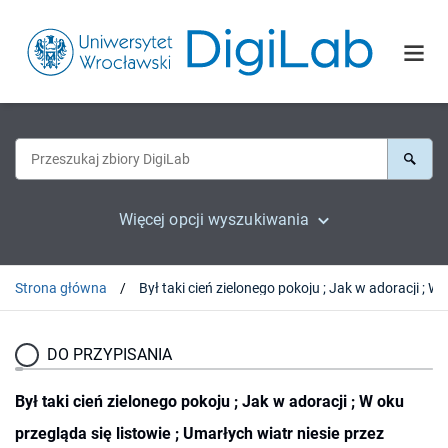
Więcej opcji wyszukiwania
Strona główna
Był taki cień zielonego pokoju ; Jak w adoracji ; W oku przegląda się listowie ; Umarłych
DO PRZYPISANIA
Był taki cień zielonego pokoju ; Jak w adoracji ; W oku
przegląda się listowie ; Umarłych wiatr niesie przez