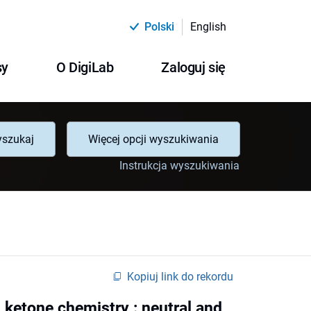
Polski
English
sy
O DigiLab
Zaloguj się
szukaj
Więcej opcji wyszukiwania
Instrukcja wyszukiwania
Kopiuj link do rekordu
l ketone chemistry : neutral and