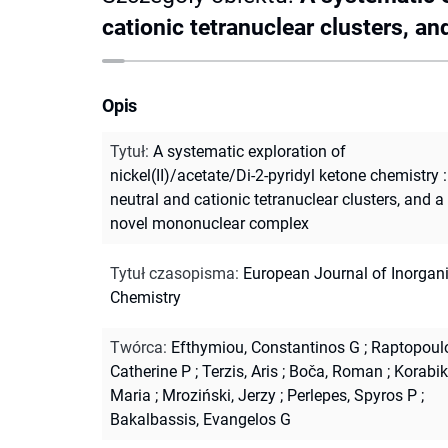
cationic tetranuclear clusters, 
Opis
Tytuł
:
A systematic exploration of
nickel(II)/acetate/Di-2-pyridyl ketone chemistry :
neutral and cationic tetranuclear clusters, and a
novel mononuclear complex
Tytuł czasopisma
:
European Journal of Inorgan
Chemistry
Twórca
:
Efthymiou, Constantinos G
;
Raptopoul
Catherine P
;
Terzis, Aris
;
Boča, Roman
;
Korabik
Maria
;
Mroziński, Jerzy
;
Perlepes, Spyros P
;
Bakalbassis, Evangelos G