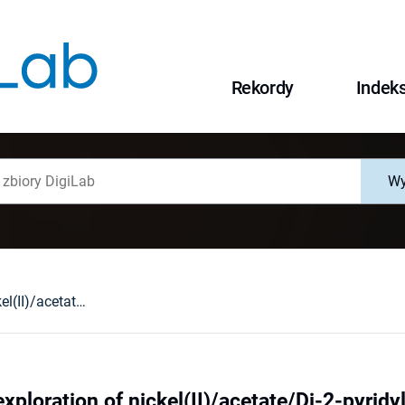
Rekordy
Indek
Wy
A systematic exploration of nickel(II)/acetate/Di-2-pyridyl ketone chemistry : neutral and cationic tetranuclear clusters, and a novel mononuclear complex
xploration of nickel(II)/acetate/Di-2-pyridy