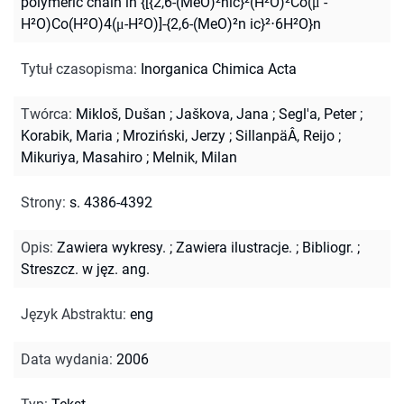
polymeric chain in {[{2,6-(MeO)²nic}²(H²O)²Co(μ -
H²O)Co(H²O)4(μ-H²O)]-{2,6-(MeO)²n ic}²⋅6H²O}n
Tytuł czasopisma
:
Inorganica Chimica Acta
Twórca
:
Mikloš, Dušan
;
Jaškova, Jana
;
Segl'a, Peter
;
Korabik, Maria
;
Mroziński, Jerzy
;
SillanpäÂ, Reijo
;
Mikuriya, Masahiro
;
Melnik, Milan
Strony
:
s. 4386-4392
Opis
:
Zawiera wykresy.
;
Zawiera ilustracje.
;
Bibliogr.
;
Streszcz. w jęz. ang.
Język Abstraktu
:
eng
Data wydania
:
2006