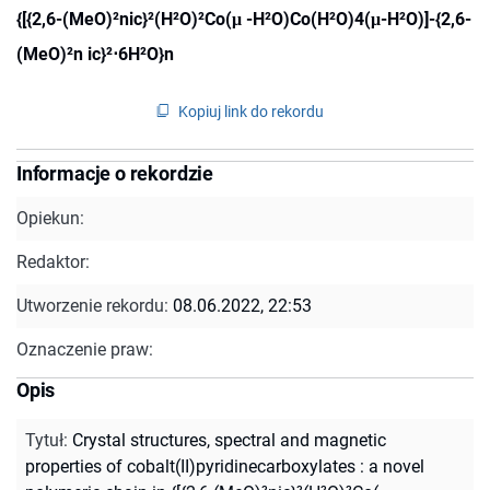
{[{2,6-(MeO)²nic}²(H²O)²Co(μ -H²O)Co(H²O)4(μ-H²O)]-{2,6-
(MeO)²n ic}²⋅6H²O}n
Kopiuj link do rekordu
Informacje o rekordzie
Opiekun:
Redaktor:
Utworzenie rekordu:
08.06.2022, 22:53
Oznaczenie praw:
Opis
Tytuł
:
Crystal structures, spectral and magnetic
properties of cobalt(II)pyridinecarboxylates : a novel