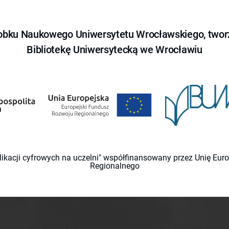
obku Naukowego Uniwersytetu Wrocławskiego, tworz
Bibliotekę Uniwersytecką we Wrocławiu
likacji cyfrowych na uczelni" współfinansowany przez Unię Eu
Regionalnego