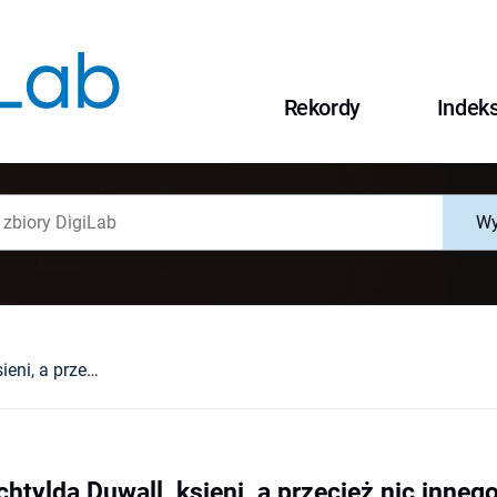
Rekordy
Indek
Wy
"Bogumiła Mechtylda Duwall, ksieni, a przecież nic innego - tylko garść zgnilizny i prochu" - ksienie staniąteckie w godzinie zgonu
tylda Duwall, ksieni, a przecież nic innego 