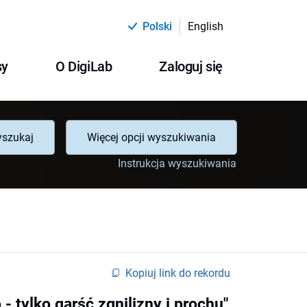
Polski
English
sy
O DigiLab
Zaloguj się
szukaj
Więcej opcji wyszukiwania
Instrukcja wyszukiwania
Kopiuj link do rekordu
- tylko garść zgnilizny i prochu"