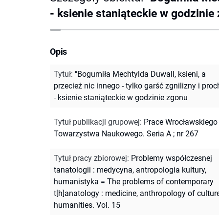
- ksienie staniąteckie w godzinie
Opis
Tytuł
:
"Bogumiła Mechtylda Duwall, ksieni, a
przecież nic innego - tylko garść zgnilizny i proc
- ksienie staniąteckie w godzinie zgonu
Tytuł publikacji grupowej
:
Prace Wrocławskiego
Towarzystwa Naukowego. Seria A ; nr 267
Tytuł pracy zbiorowej
:
Problemy współczesnej
tanatologii : medycyna, antropologia kultury,
humanistyka = The problems of contemporary
t[h]anatology : medicine, anthropology of culture
humanities. Vol. 15