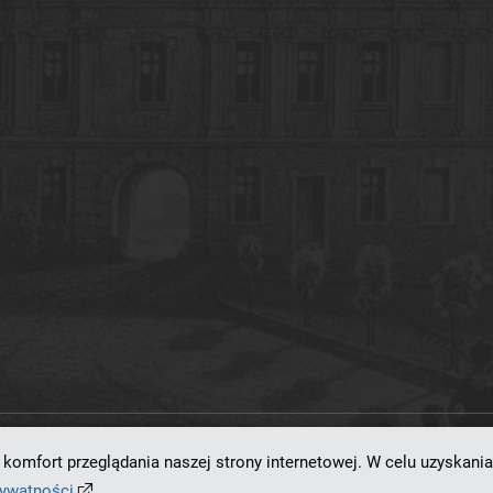
komfort przeglądania naszej strony internetowej. W celu uzyskania
ramowaniu
dLibra 7.0.0-SNAPSHOT
opracowanemu przez
Poznańskie Centrum
rywatności