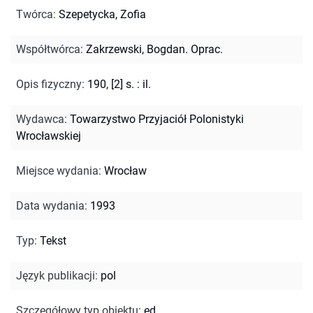
Twórca
:
Szepetycka, Zofia
Współtwórca
:
Zakrzewski, Bogdan. Oprac.
Opis fizyczny
:
190, [2] s. : il.
Wydawca
:
Towarzystwo Przyjaciół Polonistyki
Wrocławskiej
Miejsce wydania
:
Wrocław
Data wydania
:
1993
Typ
:
Tekst
Język publikacji
:
pol
Szczegółowy typ obiektu
:
ed