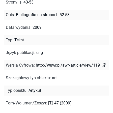
Strony
:
s. 43-53
Opis
:
Bibliografia na stronach 52-53.
Data wydania
:
2009
Typ
:
Tekst
Język publikacji
:
eng
Wersja Cyfrowa
:
http://wuwr.pl/awr/article/view/119
Szczegółowy typ obiektu
:
art
Typ obiektu
:
Artykuł
Tom/Wolumen/Zeszyt
:
[T.] 47 (2009)