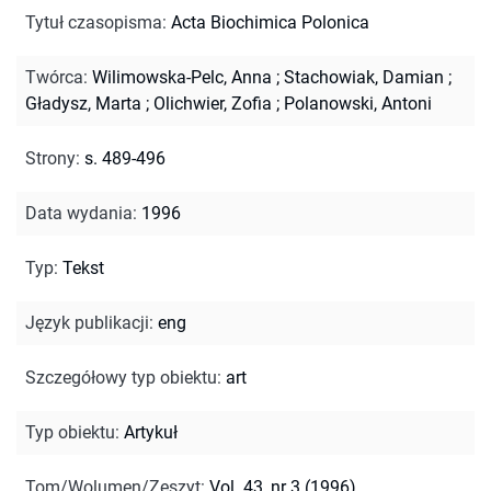
Tytuł czasopisma
:
Acta Biochimica Polonica
Twórca
:
Wilimowska-Pelc, Anna
;
Stachowiak, Damian
;
Gładysz, Marta
;
Olichwier, Zofia
;
Polanowski, Antoni
Strony
:
s. 489-496
Data wydania
:
1996
Typ
:
Tekst
Język publikacji
:
eng
Szczegółowy typ obiektu
:
art
Typ obiektu
:
Artykuł
Tom/Wolumen/Zeszyt
:
Vol. 43, nr 3 (1996)