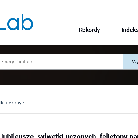
Rekordy
Indek
Wy
Wspomnienia, jubileusze, sylwetki uczonych, felietony naukowe, nowe wydawnictwa, kroniki i informacje, indeks autorski w "Wiadomościach Chemicznych"
jubileusze, sylwetki uczonych, felietony 