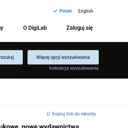
Polski
English
sy
O DigiLab
Zaloguj się
szukaj
Więcej opcji wyszukiwania
Instrukcja wyszukiwania
Kopiuj link do rekordu
naukowe, nowe wydawnictwa,