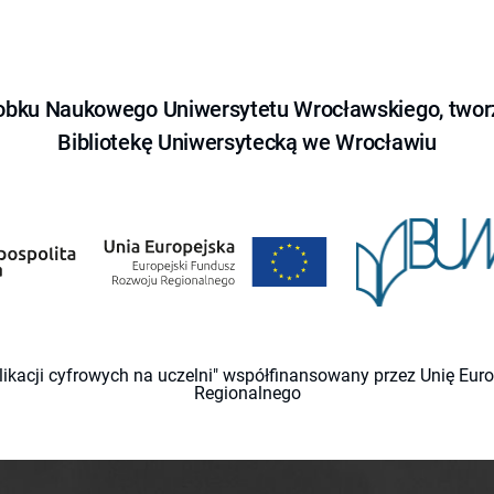
obku Naukowego Uniwersytetu Wrocławskiego, tworz
Bibliotekę Uniwersytecką we Wrocławiu
likacji cyfrowych na uczelni" współfinansowany przez Unię Eu
Regionalnego