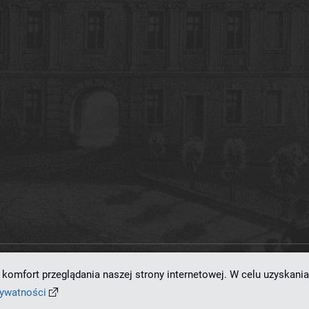
komfort przeglądania naszej strony internetowej. W celu uzyskania
ramowaniu
dLibra 7.0.0-SNAPSHOT
opracowanemu przez
Poznańskie Centrum
rywatności