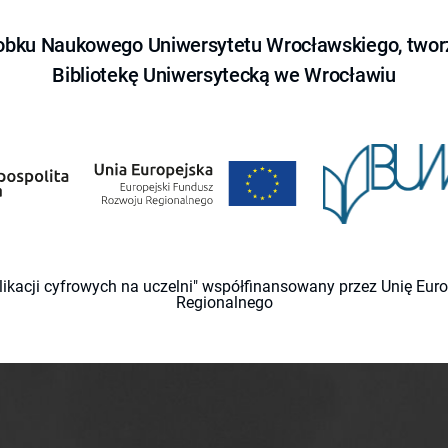
obku Naukowego Uniwersytetu Wrocławskiego, tworz
Bibliotekę Uniwersytecką we Wrocławiu
likacji cyfrowych na uczelni" współfinansowany przez Unię Eu
Regionalnego