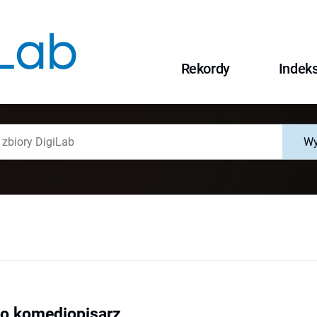
Rekordy
Indek
Wy
lko komediopisarz