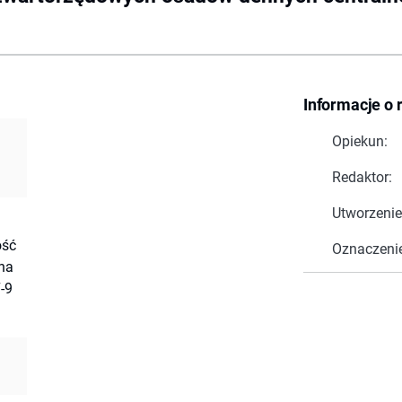
Informacje o 
Opiekun:
Redaktor:
Utworzenie
ość
Oznaczeni
na
-9