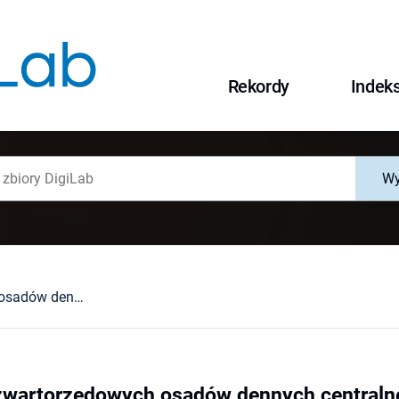
Rekordy
Indek
Wy
Konkrecje z czwartorzędowych osadów dennych centralnej części Zatoki Tajlandzkiej (Morze Południowochińskie)
zwartorzędowych osadów dennych centralnej