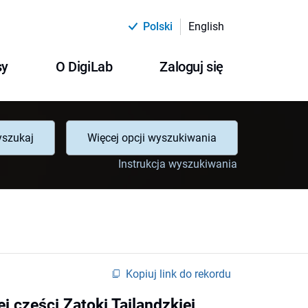
Polski
English
sy
O DigiLab
Zaloguj się
szukaj
Więcej opcji wyszukiwania
Instrukcja wyszukiwania
Kopiuj link do rekordu
 części Zatoki Tajlandzkiej