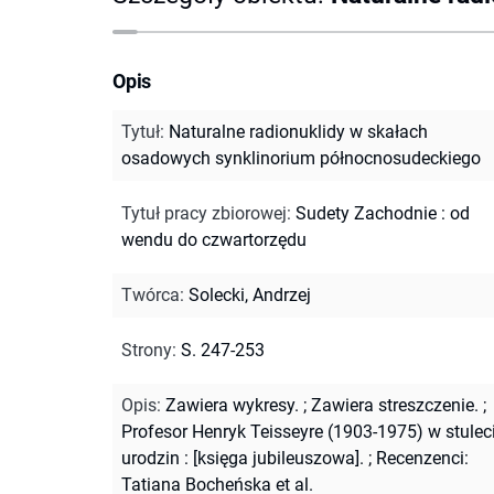
Opis
Tytuł
:
Naturalne radionuklidy w skałach
osadowych synklinorium północnosudeckiego
Tytuł pracy zbiorowej
:
Sudety Zachodnie : od
wendu do czwartorzędu
Twórca
:
Solecki, Andrzej
Strony
:
S. 247-253
Opis
:
Zawiera wykresy.
;
Zawiera streszczenie.
;
Profesor Henryk Teisseyre (1903-1975) w stulec
urodzin : [księga jubileuszowa].
;
Recenzenci:
Tatiana Bocheńska et al.