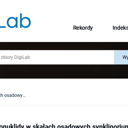
Rekordy
Indek
Wy
Naturalne radionuklidy w skałach osadowych synklinorium północnosudeckiego
ionuklidy w skałach osadowych synklinori