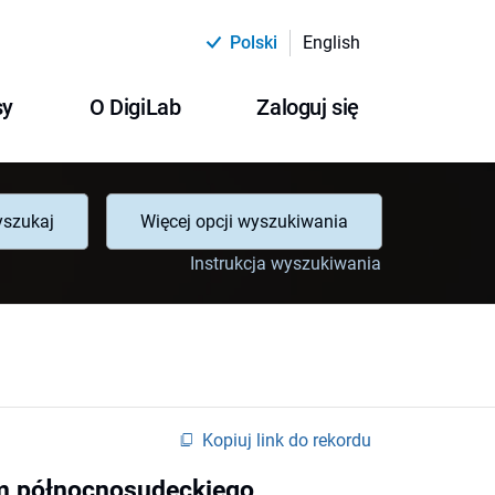
Polski
English
sy
O DigiLab
Zaloguj się
szukaj
Więcej opcji wyszukiwania
Instrukcja wyszukiwania
Kopiuj link do rekordu
um północnosudeckiego