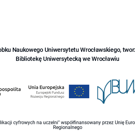
obku Naukowego Uniwersytetu Wrocławskiego, tworz
Bibliotekę Uniwersytecką we Wrocławiu
likacji cyfrowych na uczelni" współfinansowany przez Unię Eu
Regionalnego