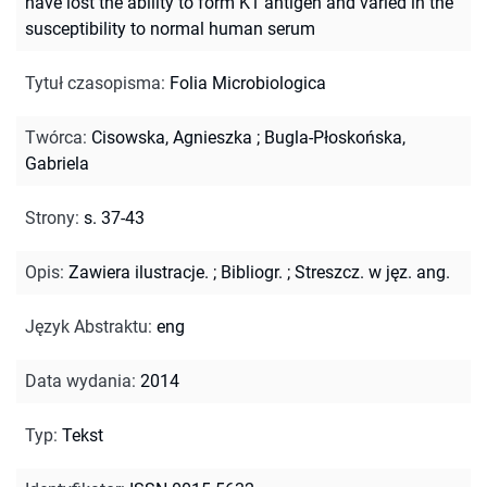
have lost the ability to form K1 antigen and varied in the
susceptibility to normal human serum
Tytuł czasopisma
:
Folia Microbiologica
Twórca
:
Cisowska, Agnieszka
;
Bugla-Płoskońska,
Gabriela
Strony
:
s. 37-43
Opis
:
Zawiera ilustracje.
;
Bibliogr.
;
Streszcz. w jęz. ang.
Język Abstraktu
:
eng
Data wydania
:
2014
Typ
:
Tekst