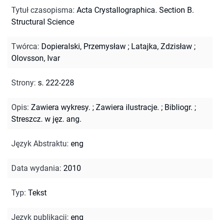
Tytuł czasopisma
:
Acta Crystallographica. Section B.
Structural Science
Twórca
:
Dopieralski, Przemysław
;
Latajka, Zdzisław
;
Olovsson, Ivar
Strony
:
s. 222-228
Opis
:
Zawiera wykresy.
;
Zawiera ilustracje.
;
Bibliogr.
;
Streszcz. w jęz. ang.
Język Abstraktu
:
eng
Data wydania
:
2010
Typ
:
Tekst
Język publikacji
:
eng