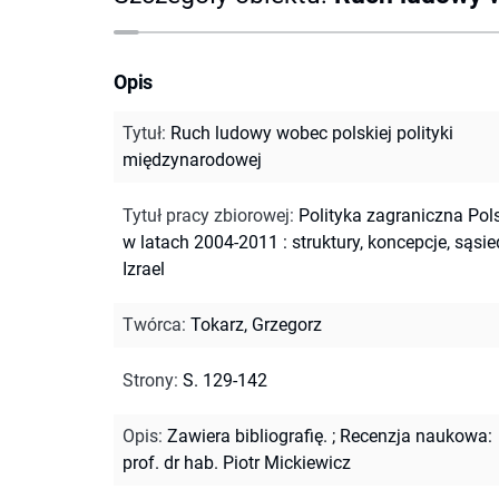
Opis
Tytuł
:
Ruch ludowy wobec polskiej polityki
międzynarodowej
Tytuł pracy zbiorowej
:
Polityka zagraniczna Pol
w latach 2004-2011 : struktury, koncepcje, sąsie
Izrael
Twórca
:
Tokarz, Grzegorz
Strony
:
S. 129-142
Opis
:
Zawiera bibliografię.
;
Recenzja naukowa:
prof. dr hab. Piotr Mickiewicz