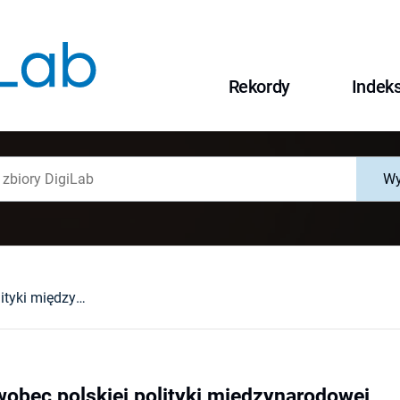
Rekordy
Indek
Wy
Ruch ludowy wobec polskiej polityki międzynarodowej
obec polskiej polityki międzynarodowej