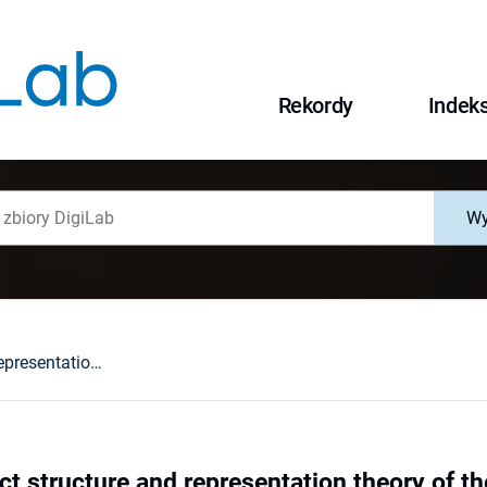
Rekordy
Indek
Wy
Twisted product structure and representation theory of the quantum group U2(2)
ct structure and representation theory of 