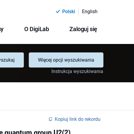
Polski
English
sy
O DigiLab
Zaloguj się
szukaj
Więcej opcji wyszukiwania
Instrukcja wyszukiwania
Kopiuj link do rekordu
the quantum group U2(2)