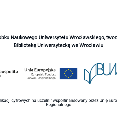
obku Naukowego Uniwersytetu Wrocławskiego, tworz
Bibliotekę Uniwersytecką we Wrocławiu
likacji cyfrowych na uczelni" współfinansowany przez Unię Eu
Regionalnego