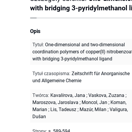
with bridging 3-pyridylmethanol 
Opis
Tytuł
:
One-dimensional and two-dimensional
coordination polymers of copper(II) nitrobenzoa
with bridging 3-pyridylmethanol ligand
Tytuł czasopisma
:
Zeitschrift für Anorganische
und Allgemeine Chemie
Twórca
:
Kavalírova, Jana
;
Vaskova, Zuzana
;
Maroszova, Jaroslava
;
Moncol, Jan
;
Koman,
Marian
;
Lis, Tadeusz
;
Mazúr, Milan
;
Valigura,
Dušan
Strony
:
s. 589-594