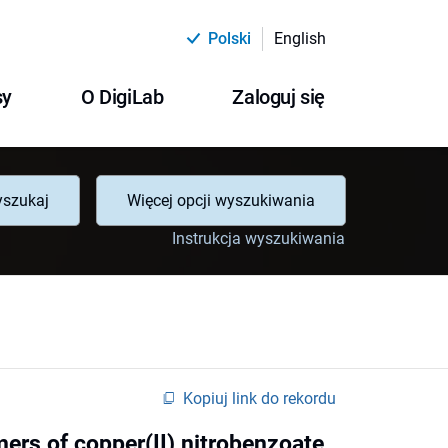
Polski
English
sy
O DigiLab
Zaloguj się
szukaj
Więcej opcji wyszukiwania
Instrukcja wyszukiwania
Kopiuj link do rekordu
rs of copper(II) nitrobenzoate