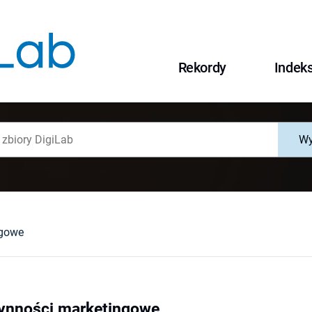
Rekordy
Indek
Wy
ngowe
zynności marketingowe