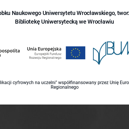
obku Naukowego Uniwersytetu Wrocławskiego, tworz
Bibliotekę Uniwersytecką we Wrocławiu
likacji cyfrowych na uczelni" współfinansowany przez Unię Eu
Regionalnego