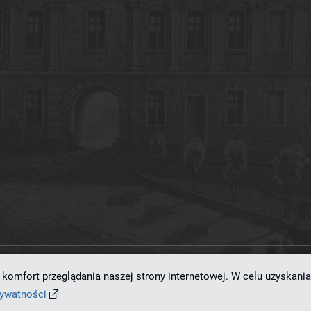
komfort przeglądania naszej strony internetowej. W celu uzyskania
ramowaniu
dLibra 7.0.0-SNAPSHOT
opracowanemu przez
Poznańskie Centrum
rywatności