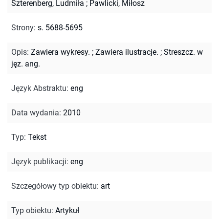
Szterenberg, Ludmiła
;
Pawlicki, Miłosz
Strony
:
s. 5688-5695
Opis
:
Zawiera wykresy.
;
Zawiera ilustracje.
;
Streszcz. w
jęz. ang.
Język Abstraktu
:
eng
Data wydania
:
2010
Typ
:
Tekst
Język publikacji
:
eng
Szczegółowy typ obiektu
:
art
Typ obiektu
:
Artykuł