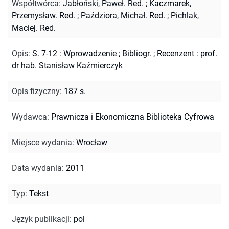
Współtwórca
:
Jabłoński, Paweł. Red.
;
Kaczmarek,
Przemysław. Red.
;
Paździora, Michał. Red.
;
Pichlak,
Maciej. Red.
Opis
:
S. 7-12 : Wprowadzenie
;
Bibliogr.
;
Recenzent : prof.
dr hab. Stanisław Kaźmierczyk
Opis fizyczny
:
187 s.
Wydawca
:
Prawnicza i Ekonomiczna Biblioteka Cyfrowa
Miejsce wydania
:
Wrocław
Data wydania
:
2011
Typ
:
Tekst
Język publikacji
:
pol