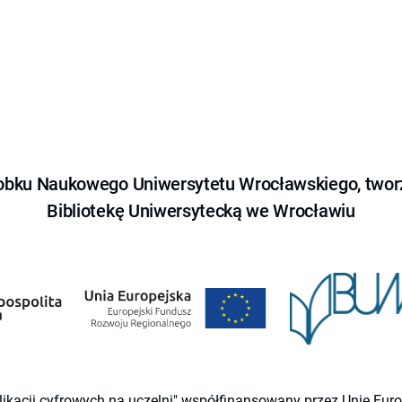
obku Naukowego Uniwersytetu Wrocławskiego, tworz
Bibliotekę Uniwersytecką we Wrocławiu
likacji cyfrowych na uczelni" współfinansowany przez Unię Eu