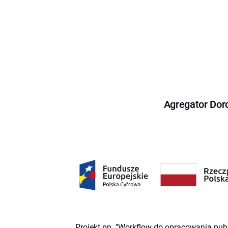
Agregator Dor
Projekt pn. "Workflow do opracowania pub