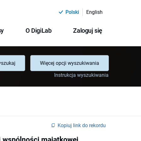
Polski
English
sy
O DigiLab
Zaloguj się
szukaj
Więcej opcji wyszukiwania
Instrukcja wyszukiwania
Kopiuj link do rekordu
 wspólności majątkowej