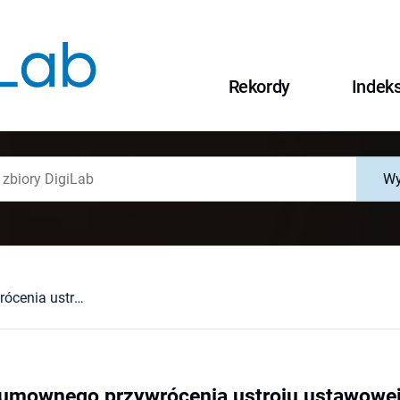
Rekordy
Indek
Wy
O możliwości umownego przywrócenia ustroju ustawowej wspólności majątkowej małżeńskiej po sądowym ustanowieniu rozdzielności : głos w dyskusji dla uporządkowania praktyki notarialnej
 umownego przywrócenia ustroju ustawowej