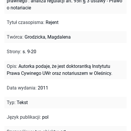
prawnego : analiza regulacji art. 95n § 3 ustawy - Prawo
o notariacie
Tytuł czasopisma
:
Rejent
Twórca
:
Grodzicka, Magdalena
Strony
:
s. 9-20
Opis
:
Autorka podaje, że jest doktorantką Instytutu
Prawa Cywinego UWr oraz notariuszem w Oleśnicy.
Data wydania
:
2011
Typ
:
Tekst
Język publikacji
:
pol