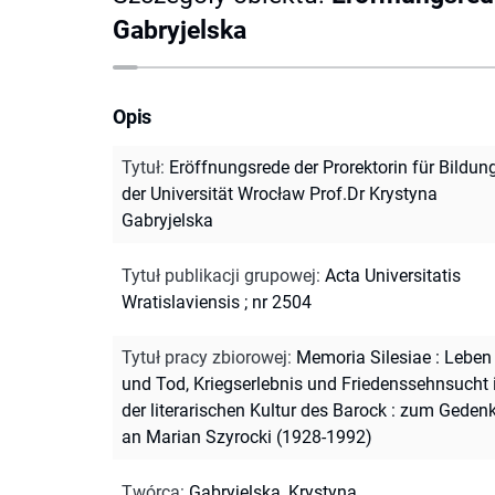
Gabryjelska
Opis
Tytuł
:
Eröffnungsrede der Prorektorin für Bildun
der Universität Wrocław Prof.Dr Krystyna
Gabryjelska
Tytuł publikacji grupowej
:
Acta Universitatis
Wratislaviensis ; nr 2504
Tytuł pracy zbiorowej
:
Memoria Silesiae : Leben
und Tod, Kriegserlebnis und Friedenssehnsucht 
der literarischen Kultur des Barock : zum Geden
an Marian Szyrocki (1928-1992)
Twórca
:
Gabryjelska, Krystyna