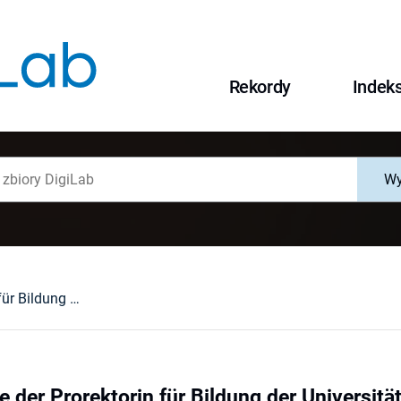
Rekordy
Indek
Wy
Eröffnungsrede der Prorektorin für Bildung der Universität Wrocław Prof.Dr Krystyna Gabryjelska
 der Prorektorin für Bildung der Universit