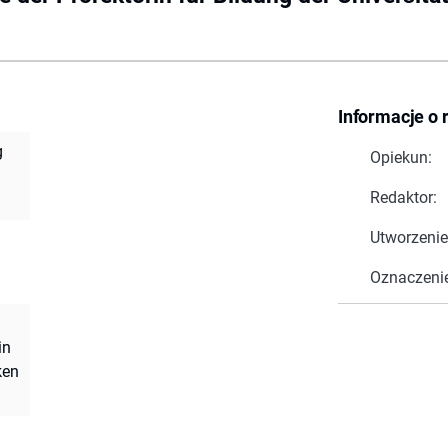
Informacje o 
g
Opiekun:
Redaktor:
Utworzenie
Oznaczeni
in
ken