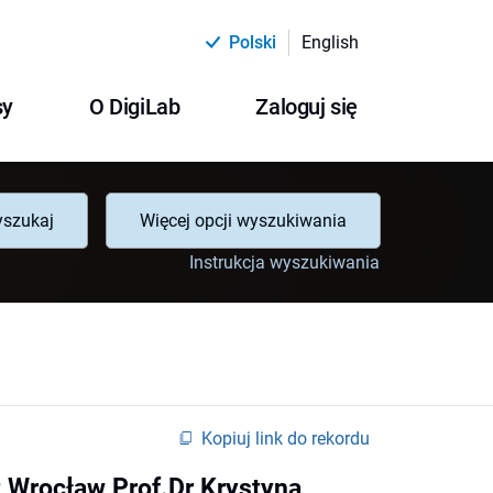
Polski
English
sy
O DigiLab
Zaloguj się
szukaj
Więcej opcji wyszukiwania
Instrukcja wyszukiwania
Kopiuj link do rekordu
ät Wrocław Prof.Dr Krystyna