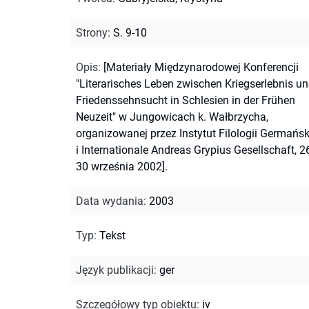
Strony
:
S. 9-10
Opis
:
[Materiały Międzynarodowej Konferencji
"Literarisches Leben zwischen Kriegserlebnis u
Friedenssehnsucht in Schlesien in der Frühen
Neuzeit" w Jungowicach k. Wałbrzycha,
organizowanej przez Instytut Filologii Germańsk
i Internationale Andreas Grypius Gesellschaft, 2
30 września 2002].
Data wydania
:
2003
Typ
:
Tekst
Język publikacji
:
ger
Szczegółowy typ obiektu
:
iv