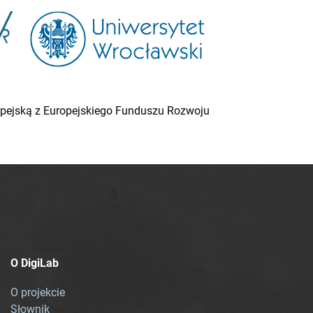
ropejską z Europejskiego Funduszu Rozwoju
O DigiLab
O projekcie
Słownik