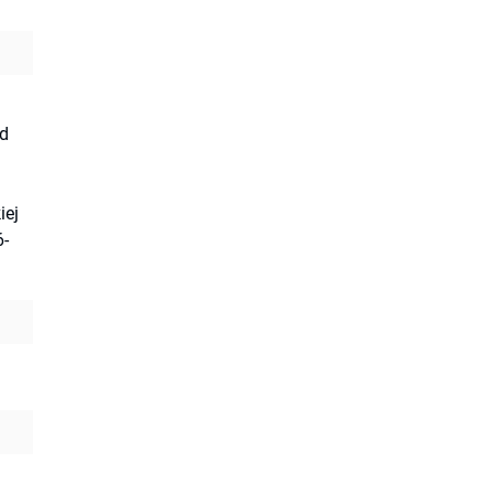
nd
iej
6-