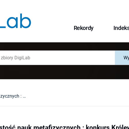
Rekordy
Indek
Wy
Spór o oczywistość nauk metafizycznych : konkurs Królewskiej Akademii Berlińskiej z 1763 roku
stość nauk metafizycznych : konkurs Królew