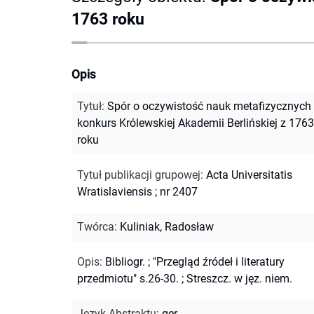
1763 roku
Opis
Tytuł
:
Spór o oczywistość nauk metafizycznych 
konkurs Królewskiej Akademii Berlińskiej z 1763
roku
Tytuł publikacji grupowej
:
Acta Universitatis
Wratislaviensis ; nr 2407
Twórca
:
Kuliniak, Radosław
Opis
:
Bibliogr.
;
"Przegląd źródeł i literatury
przedmiotu" s.26-30.
;
Streszcz. w jęz. niem.
Język Abstraktu
:
ger