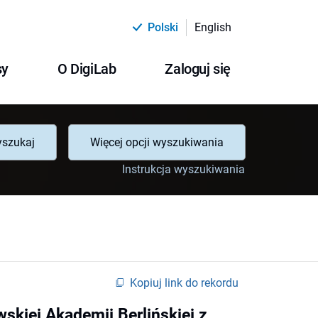
Polski
English
sy
O DigiLab
Zaloguj się
szukaj
Więcej opcji wyszukiwania
Instrukcja wyszukiwania
Kopiuj link do rekordu
skiej Akademii Berlińskiej z