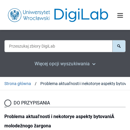
Więcej opcji wyszukiwania
Strona główna
Problema aktual'nosti i nekotorye aspek
DO PRZYPISANIA
Problema aktual'nosti i nekotorye aspekty bytovaniÂ
molodežnogo žargona