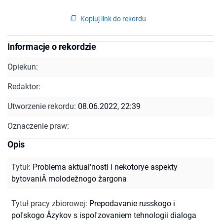
Kopiuj link do rekordu
Informacje o rekordzie
Opiekun:
Redaktor:
Utworzenie rekordu:
08.06.2022, 22:39
Oznaczenie praw:
Opis
Tytuł
:
Problema aktual'nosti i nekotorye aspekty
bytovaniÂ molodežnogo žargona
Tytuł pracy zbiorowej
:
Prepodavanie russkogo i
pol'skogo Âzykov s ispol'zovaniem tehnologii dialoga