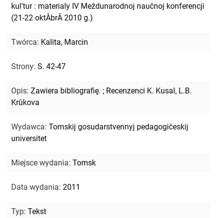
kul'tur : materialy IV Meždunarodnoj naučnoj konferencji
(21-22 oktÂbrÂ 2010 g.)
Twórca
:
Kalita, Marcin
Strony
:
S. 42-47
Opis
:
Zawiera bibliografię.
;
Recenzenci K. Kusal, L.B.
Krûkova
Wydawca
:
Tomskij gosudarstvennyj pedagogičeskij
universitet
Miejsce wydania
:
Tomsk
Data wydania
:
2011
Typ
:
Tekst