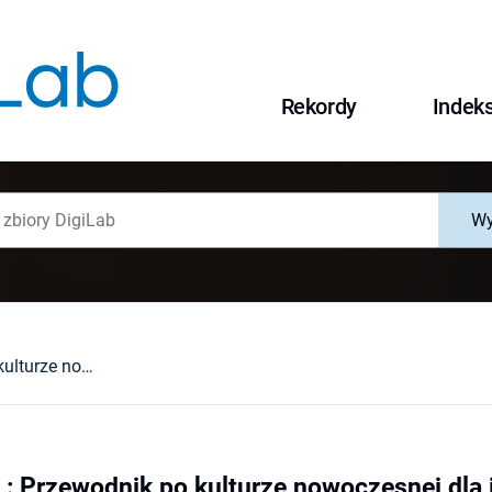
Rekordy
Indek
Wy
Roger Scruton : Przewodnik po kulturze nowoczesnej dla inteligentnych. Łódź-Wrocław, 2006 : [recenzja].
 : Przewodnik po kulturze nowoczesnej dla 