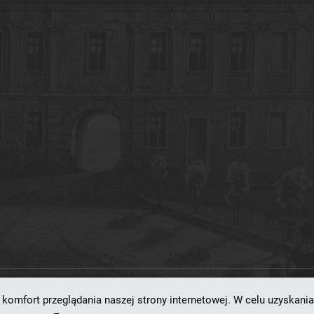
komfort przeglądania naszej strony internetowej. W celu uzyskania
ramowaniu
dLibra 7.0.0-SNAPSHOT
opracowanemu przez
Poznańskie Centrum