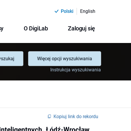
Polski
English
sy
O DigiLab
Zaloguj się
szukaj
Więcej opcji wyszukiwania
Instrukcja wyszukiwania
Kopiuj link do rekordu
inteligentnych. Łódź-Wrocław,