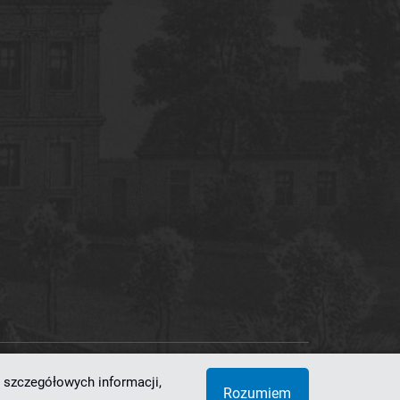
 szczegółowych informacji,
 Superkomputerowo-Sieciowe
Rozumiem