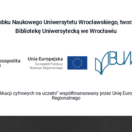
obku Naukowego Uniwersytetu Wrocławskiego, tworz
Bibliotekę Uniwersytecką we Wrocławiu
likacji cyfrowych na uczelni" współfinansowany przez Unię Eu
Regionalnego