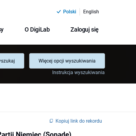
Polski
English
sy
O DigiLab
Zaloguj się
szukaj
Więcej opcji wyszukiwania
Instrukcja wyszukiwania
Kopiuj link do rekordu
artii Niemiec (Sopade)