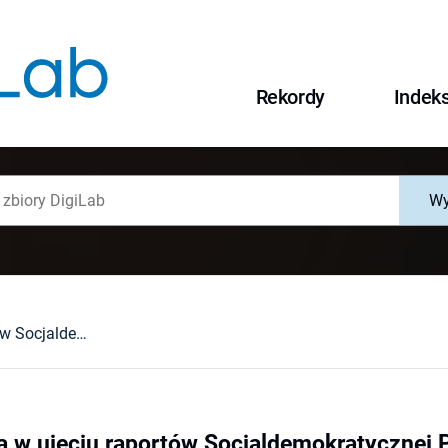
Rekordy
Indek
Wy
Trzecia Rzesza w ujęciu raportów Socjaldemokratycznej Partii Niemiec (Sopade)
a w ujęciu raportów Socjaldemokratycznej P