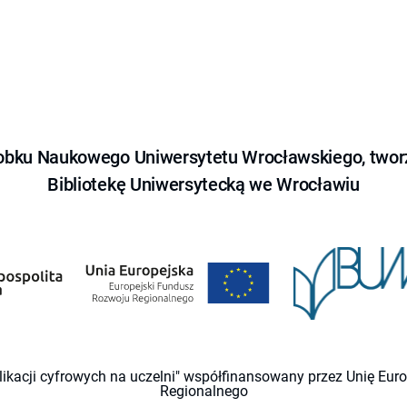
obku Naukowego Uniwersytetu Wrocławskiego, tworz
Bibliotekę Uniwersytecką we Wrocławiu
likacji cyfrowych na uczelni" współfinansowany przez Unię Eu
Regionalnego