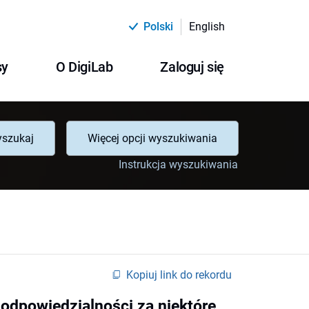
Polski
English
sy
O DigiLab
Zaloguj się
szukaj
Więcej opcji wyszukiwania
Instrukcja wyszukiwania
Kopiuj link do rekordu
 odpowiedzialności za niektóre