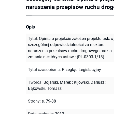
naruszenia przepisów ruchu drog
Opis
Tytuł
:
Opinia o projekcie założeń projektu ustaw
szczególnej odpowiedzialności za niektóre
naruszenia przepisów ruchu drogowego oraz o
zmianie niektórych ustaw : (RL-0303-1/13)
Tytuł czasopisma
:
Przegląd Legislacyjny
Twórca
:
Bojarski, Marek
;
Kijowski, Dariusz
;
Bąkowski, Tomasz
Strony
:
s. 79-88
Data wydania
:
2013