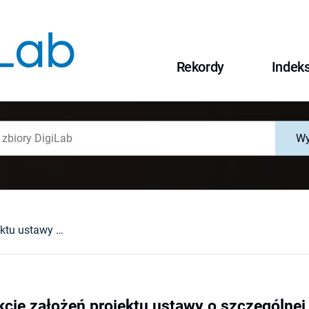
Rekordy
Indek
Wy
Opinia o projekcie założeń projektu ustawy o szczególnej odpowiedzialności za niektóre naruszenia przepisów ruchu drogowego oraz o zmianie niektórych ustaw : (RL-0303-1/13)
kcie założeń projektu ustawy o szczególnej