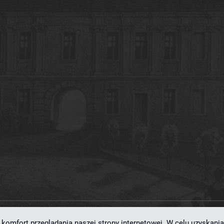
komfort przeglądania naszej strony internetowej. W celu uzyskania
ramowaniu
dLibra 7.0.0-SNAPSHOT
opracowanemu przez
Poznańskie Centrum