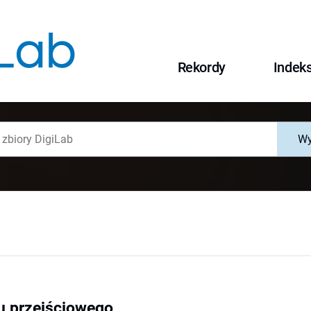
Rekordy
Indek
Wy
u przejściowego