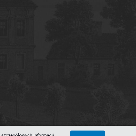
 szczegółowych informacji,
 Superkomputerowo-Sieciowe