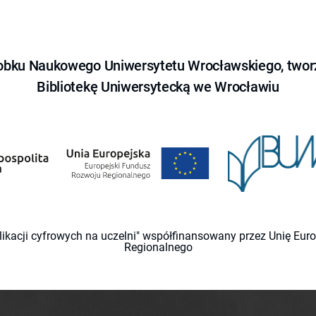
obku Naukowego Uniwersytetu Wrocławskiego, tworz
Bibliotekę Uniwersytecką we Wrocławiu
likacji cyfrowych na uczelni" współfinansowany przez Unię Eu
Regionalnego