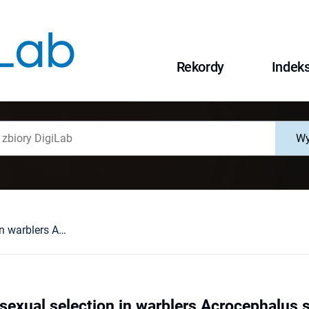
Rekordy
Indek
Wy
Parasites and sexual selection in warblers Acrocephalus ssp : preliminary report
sexual selection in warblers Acrocephalus s