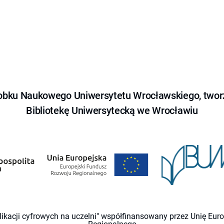
obku Naukowego Uniwersytetu Wrocławskiego, tworz
Bibliotekę Uniwersytecką we Wrocławiu
likacji cyfrowych na uczelni" współfinansowany przez Unię Eu