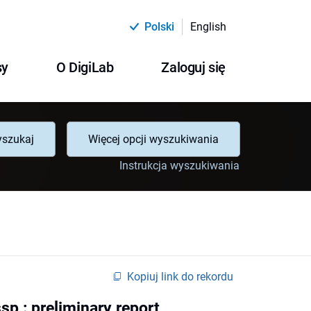
Polski
English
sy
O DigiLab
Zaloguj się
szukaj
Więcej opcji wyszukiwania
Instrukcja wyszukiwania
Kopiuj link do rekordu
sp : preliminary report