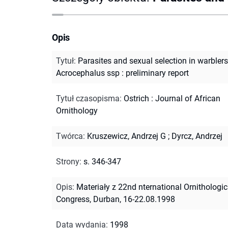
Opis
Tytuł
:
Parasites and sexual selection in warblers
Acrocephalus ssp : preliminary report
Tytuł czasopisma
:
Ostrich : Journal of African
Ornithology
Twórca
:
Kruszewicz, Andrzej G
;
Dyrcz, Andrzej
Strony
:
s. 346-347
Opis
:
Materiały z 22nd nternational Ornithologic
Congress, Durban, 16-22.08.1998
Data wydania
:
1998